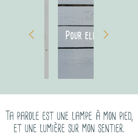
our les
Pour elle
Carte
nfants
Ta parole est une lampe à mon pied,
et une lumière sur mon sentier.