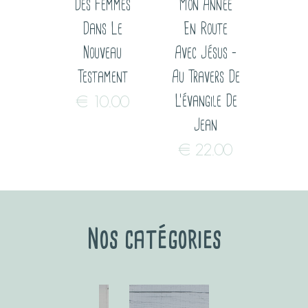
Des Femmes
Mon Année
Dans Le
En Route
Nouveau
Avec Jésus –
Testament
Au Travers De
€
10.00
L’évangile De
Jean
€
22.00
Nos catégories